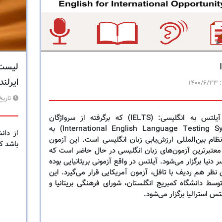
لیست 
ایرلند
:
1400/6/23
تاریخ
آزمون آیلتس به انگلیسی: (IELTS) که برگرفته از سرواژگان
(International English Language Testing System) به
ظام بین‌المللی ارزش‌یابی زبان انگلیسی است. این آزمون
باشد که 3 مورد از آن ها زیر رتبه ی 500 
معتبرترین آزمون‌های زبان انگلیسی در حال حاضر است که
 دنیا برگزار می‌شود. آیلتس در واقع آزمونی بریتانیایی بوده
ن نظر هم ردیف با تافل، آزمون آمریکایی قرار می‌گیرد. این
وسط دانشگاه کمبریج انگلستان، شورای فرهنگی بریتانیا و
تس استرالیا برگزار می‌شود.