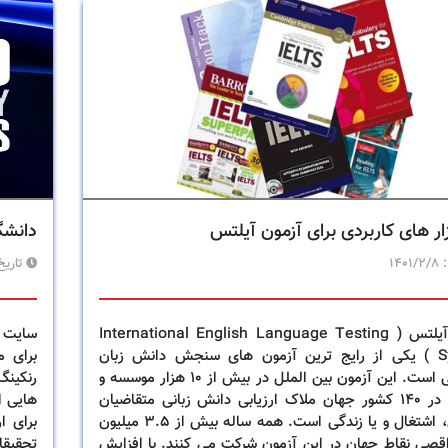
زار های کاربردی برای آزمون آیلتس
دانشگ
:
1401/2/8
تاریخ
آزمون آیلتس ( International English Language Testing
System ) یکی از رایج ترین آزمون های سنجش دانش زبان
برای م
انگلیسی است. این آزمون بین الملل در بیش از 10 هزار موسسه و
رنکینگ
سازمان در 140 کشور جهان ملاک ارزیابی دانش زبانی متقاضیان
تحصیل، اشتغال و یا زندگی است. همه ساله بیش از 3.5 میلیون
برای ا
اقصی نقاط جهان در این آزمون شرکت می کنند. با افزایش
تحقیقا