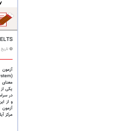
IELTS
تاریخ 
معنای ن
یکی از 
در سراسر
و از ای
آزمون ت
مرکز آیل