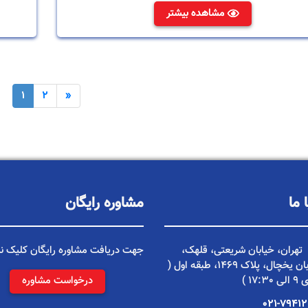
مشاهده بیشتر
1
2
»
 ما
مشاوره رایگان
تهران، خیابان شریعتی، قلهک،
جهت دریافت مشاوره رایگان کلیک نم
تقاطع خیابان یخچال، پلاک 1469، طبقه اول (
17 )
درخواست مشاوره
021-79412