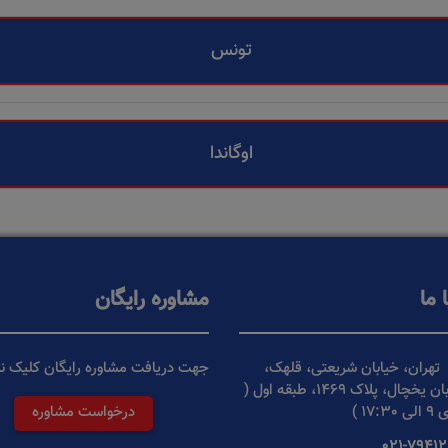
تونس
اوگاندا
 ما
مشاوره رایگان
تهران، خیابان شریعتی، قلهک،
جهت دریافت مشاوره رایگان کلیک نم
تقاطع خیابان یخچال، پلاک 1469، طبقه اول (
17 )
درخواست مشاوره
021-79412