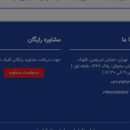
 ما
مشاوره رایگان
تهران، خیابان شریعتی، قلهک،
جهت دریافت مشاوره رایگان کلیک نم
تقاطع خیابان یخچال، پلاک 1469، طبقه اول (
17 )
درخواست مشاوره
021-79412
09981898987