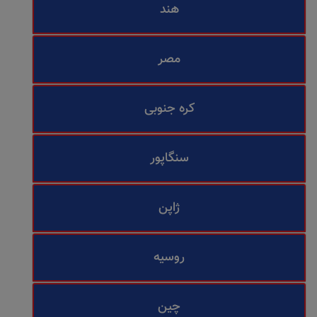
هند
مصر
کره جنوبی
سنگاپور
ژاپن
روسیه
چین