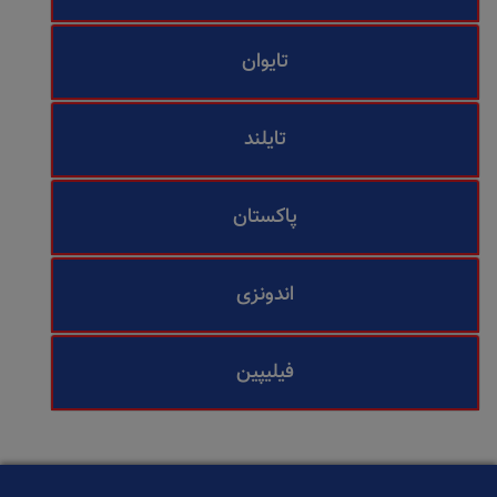
تایوان
تایلند
پاکستان
اندونزی
فیلیپین