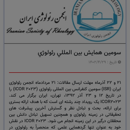
سومين همايش بين المللي رئولوژي
تاریخ :
1402/4/29
21 و 22 آذرماه مهلت ارسال مقالات: 21 مردادماه انجمن رئولوژی
ایران (ISR) سومین کنفرانس بین المللی رئولوژی (ICOR 2023) را
در تاریخ 12 و 23 آذر 1392، تهران، ایران برگزار می کند.
ICOR2023 یک رویداد چند رشته ای است که با هدف ارائه بستری
برای ارائه، بحث و تبادل نظر و گسترش آخرین پیشرفت های
تحقیقاتی در زمینه رئولوژی و همچنین تسهیل تبادل دانش بین
محققان درگیر در این زمینه انجام می شود. ICOR 2023 در نقش
خود به عنوان تنها گردهمایی علمی که منحصراً به رئولوژی در