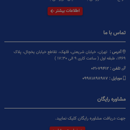
اطلاعات بیشتر
تماس با ما
آدرس :
تهران، خیابان شریعتی، قلهک، تقاطع خیابان یخچال، پلاک
1469، طبقه اول ( ساعت کاری 9 الی 17:30 )
تلفن :
021-79412
موبایل :
09981898987
مشاوره رایگان
جهت دریافت مشاوره رایگان کلیک نمایید.