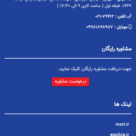
1469، طبقه اول ( ساعت کاری 9 الی 17:30 )
تلفن :
021-79412
موبایل :
09981898987
مشاوره رایگان
جهت دریافت مشاوره رایگان کلیک نمایید.
درخواست مشاوره
لینک ها
msrt.ir
epolice.ir