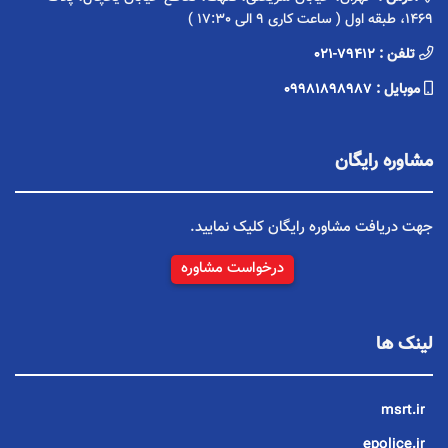
1469، طبقه اول ( ساعت کاری 9 الی 17:30 )
تلفن :
021-79412
موبایل :
09981898987
مشاوره رایگان
جهت دریافت مشاوره رایگان کلیک نمایید.
درخواست مشاوره
لینک ها
msrt.ir
epolice.ir