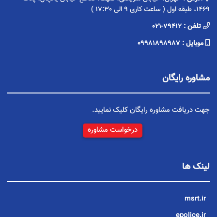
1469، طبقه اول ( ساعت کاری 9 الی 17:30 )
تلفن :
021-79412
موبایل :
09981898987
مشاوره رایگان
جهت دریافت مشاوره رایگان کلیک نمایید.
درخواست مشاوره
لینک ها
msrt.ir
epolice.ir