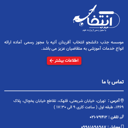
موسسه جذب دانشجو انتخاب آفرینان آتیه با مجوز رسمی آماده ارائه
انواع خدمات آموزشی به متقاضیان عزیز می باشد.
اطلاعات بیشتر
تماس با ما
آدرس :
تهران، خیابان شریعتی، قلهک، تقاطع خیابان یخچال، پلاک
1469، طبقه اول ( ساعت کاری 9 الی 17:30 )
تلفن :
021-79412
موبایل :
09981898987