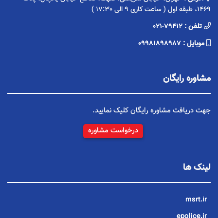
1469، طبقه اول ( ساعت کاری 9 الی 17:30 )
تلفن :
021-79412
موبایل :
09981898987
مشاوره رایگان
جهت دریافت مشاوره رایگان کلیک نمایید.
درخواست مشاوره
لینک ها
msrt.ir
epolice.ir