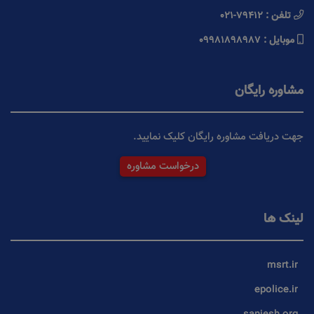
021-79412
تلفن :
09981898987
موبایل :
مشاوره رایگان
جهت دریافت مشاوره رایگان کلیک نمایید.
درخواست مشاوره
لینک ها
msrt.ir
epolice.ir